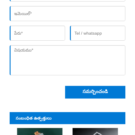
సమర్పించండి
సంబంధిత ఉత్పత్తులు