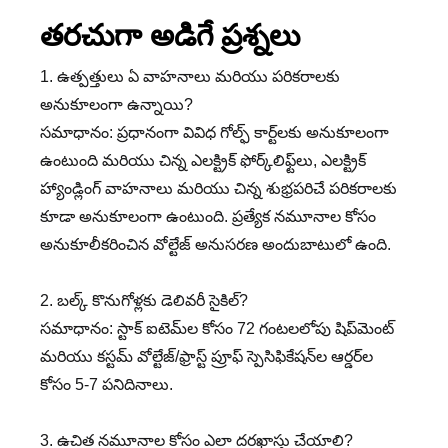
తరచుగా అడిగే ప్రశ్నలు
1. ఉత్పత్తులు ఏ వాహనాలు మరియు పరికరాలకు
అనుకూలంగా ఉన్నాయి?
సమాధానం: ప్రధానంగా వివిధ గోల్ఫ్ కార్ట్‌లకు అనుకూలంగా
ఉంటుంది మరియు చిన్న ఎలక్ట్రిక్ ఫోర్క్‌లిఫ్ట్‌లు, ఎలక్ట్రిక్
హ్యాండ్లింగ్ వాహనాలు మరియు చిన్న శుభ్రపరిచే పరికరాలకు
కూడా అనుకూలంగా ఉంటుంది. ప్రత్యేక నమూనాల కోసం
అనుకూలీకరించిన వోల్టేజ్ అనుసరణ అందుబాటులో ఉంది.
2. బల్క్ కొనుగోళ్లకు డెలివరీ సైకిల్?
సమాధానం: స్టాక్ ఐటెమ్‌ల కోసం 72 గంటలలోపు షిప్‌మెంట్
మరియు కస్టమ్ వోల్టేజ్/ఫ్రాస్ట్ ప్రూఫ్ స్పెసిఫికేషన్‌ల ఆర్డర్‌ల
కోసం 5-7 పనిదినాలు.
3. ఉచిత నమూనాల కోసం ఎలా దరఖాస్తు చేయాలి?