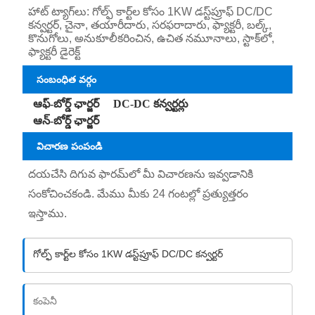
హాట్ ట్యాగ్‌లు: గోల్ఫ్ కార్ట్‌ల కోసం 1KW డస్ట్‌ప్రూఫ్ DC/DC
కన్వర్టర్, చైనా, తయారీదారు, సరఫరాదారు, ఫ్యాక్టరీ, బల్క్,
కొనుగోలు, అనుకూలీకరించిన, ఉచిత నమూనాలు, స్టాక్‌లో,
ఫ్యాక్టరీ డైరెక్ట్
సంబంధిత వర్గం
ఆఫ్-బోర్డ్ ఛార్జర్
DC-DC కన్వర్టర్లు
ఆన్-బోర్డ్ ఛార్జర్
విచారణ పంపండి
దయచేసి దిగువ ఫారమ్‌లో మీ విచారణను ఇవ్వడానికి
సంకోచించకండి. మేము మీకు 24 గంటల్లో ప్రత్యుత్తరం
ఇస్తాము.