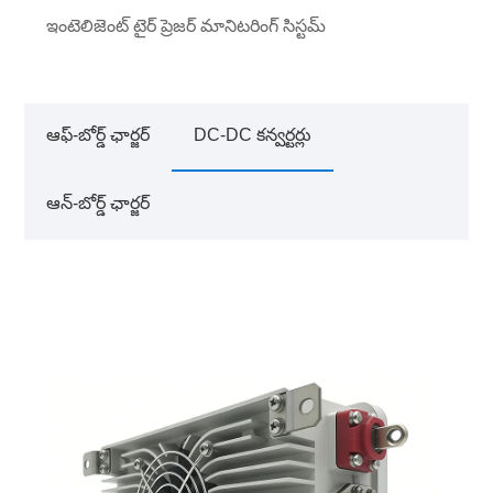
ఇంటెలిజెంట్ టైర్ ప్రెజర్ మానిటరింగ్ సిస్టమ్
ఆఫ్-బోర్డ్ ఛార్జర్
DC-DC కన్వర్టర్లు
ఆన్-బోర్డ్ ఛార్జర్