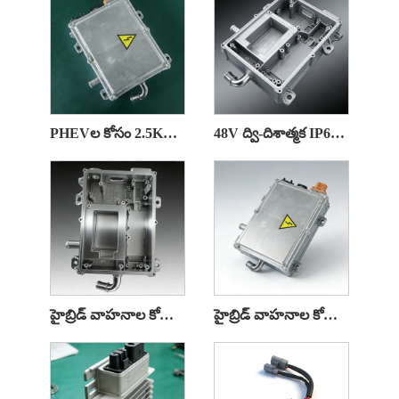
PHEVల కోసం 2.5KW డస్ట్‌ప్రూఫ్ DC/DC కన్వర్టర్
48V ద్వి-దిశాత్మక IP67 హై-ఎఫిషియెన్సీ EV DC/DC కన్వర్టర్
హైబ్రిడ్ వాహనాల కోసం 2KW IP67 రక్షణ DC/DC కన్వర్టర్
హైబ్రిడ్ వాహనాల కోసం 1.5KW IP67 DC/DC కన్వర్టర్