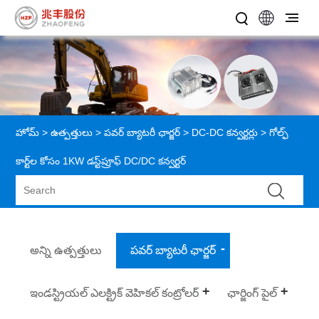
హోమ్
>
ఉత్పత్తులు
>
పవర్ బ్యాటరీ ఛార్జర్
>
DC-DC కన్వర్టర్లు
> గోల్ఫ్
కార్ట్‌ల కోసం 1KW డస్ట్‌ప్రూఫ్ DC/DC కన్వర్టర్
అన్ని ఉత్పత్తులు
పవర్ బ్యాటరీ ఛార్జర్
ఇండస్ట్రియల్ ఎలక్ట్రిక్ వెహికల్ కంట్రోలర్
ఛార్జింగ్ పైల్