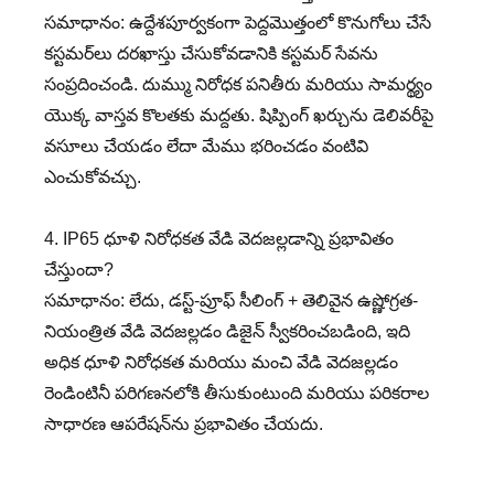
సమాధానం: ఉద్దేశపూర్వకంగా పెద్దమొత్తంలో కొనుగోలు చేసే
కస్టమర్‌లు దరఖాస్తు చేసుకోవడానికి కస్టమర్ సేవను
సంప్రదించండి. దుమ్ము నిరోధక పనితీరు మరియు సామర్థ్యం
యొక్క వాస్తవ కొలతకు మద్దతు. షిప్పింగ్ ఖర్చును డెలివరీపై
వసూలు చేయడం లేదా మేము భరించడం వంటివి
ఎంచుకోవచ్చు.
4. IP65 ధూళి నిరోధకత వేడి వెదజల్లడాన్ని ప్రభావితం
చేస్తుందా?
సమాధానం: లేదు, డస్ట్-ప్రూఫ్ సీలింగ్ + తెలివైన ఉష్ణోగ్రత-
నియంత్రిత వేడి వెదజల్లడం డిజైన్ స్వీకరించబడింది, ఇది
అధిక ధూళి నిరోధకత మరియు మంచి వేడి వెదజల్లడం
రెండింటినీ పరిగణనలోకి తీసుకుంటుంది మరియు పరికరాల
సాధారణ ఆపరేషన్‌ను ప్రభావితం చేయదు.