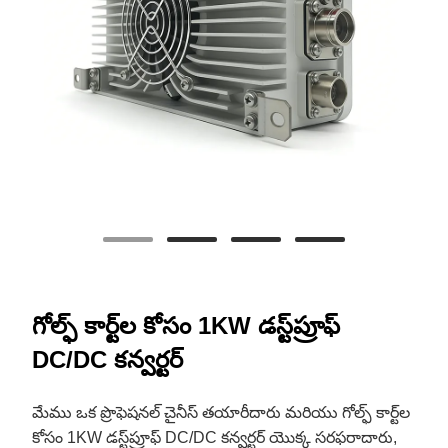
గోల్ఫ్ కార్ట్‌ల కోసం 1KW డస్ట్‌ప్రూఫ్
DC/DC కన్వర్టర్
మేము ఒక ప్రొఫెషనల్ చైనీస్ తయారీదారు మరియు గోల్ఫ్ కార్ట్‌ల
కోసం 1KW డస్ట్‌ప్రూఫ్ DC/DC కన్వర్టర్ యొక్క సరఫరాదారు,