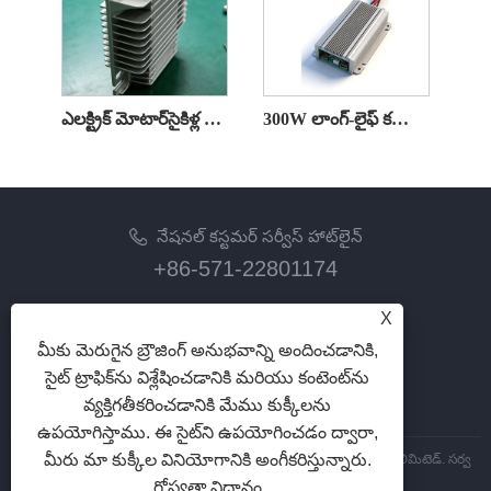
ఎలక్ట్రిక్ మోటార్‌సైకిళ్ల కోసం 500W హై-ఎఫిషియన్సీ DC/DC కన్వర్టర్
300W లాంగ్-లైఫ్ కన్స్ట్రక్షన్ మెషినరీ DC/DC కన్వర్టర్
నేషనల్ కస్టమర్ సర్వీస్ హాట్‌లైన్
+86-571-22801174
ఇమెయిల్
X
zhangyan@hzfb.com
మీకు మెరుగైన బ్రౌజింగ్ అనుభవాన్ని అందించడానికి,
సైట్ ట్రాఫిక్‌ను విశ్లేషించడానికి మరియు కంటెంట్‌ను
మమ్మల్ని అనుసరించు
వ్యక్తిగతీకరించడానికి మేము కుక్కీలను
ఉపయోగిస్తాము. ఈ సైట్‌ని ఉపయోగించడం ద్వారా,
మీరు మా కుక్కీల వినియోగానికి అంగీకరిస్తున్నారు.
కాపీరైట్ © 2026 Zhejiang Zhaofeng మెకానికల్ మరియు ఎలక్ట్రానిక్ కో., లిమిటెడ్. సర్వ
హక్కులు ప్రత్యేకించబడ్డాయి.
గోప్యతా విధానం