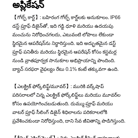
అప్లికేషన్
【గోల్ఫ్ కార్ట్】: బహిరంగ గోల్ఫ్ కార్ట్‌లకు అనుకూలం. IP66
డస్ట్ ప్రూఫ్ డిజైన్‌తో, ఇది గడ్డి ధూళి మరియు ఉదయపు
మంచును నిరోధించగలదు, ఎటువంటి లోపాలు లేకుండా
స్థిరమైన ఆపరేషన్‌ను నిర్ధారిస్తుంది. ఇది అద్భుతమైన డస్ట్
ప్రూఫ్ పనితీరు మరియు స్థిరమైన ఆపరేషన్ కోసం కస్టమర్ల
నుండి వ్రాతపూర్వక సానుకూల అభిప్రాయాన్ని పొందింది.
బ్యాచ్ సరఫరా వైఫల్యం రేటు 0.1% కంటే తక్కువగా ఉంది.
【ఎలక్ట్రిక్ ఫోర్క్‌లిఫ్ట్/మూవర్】: మురికి వర్క్‌షాప్
పరిసరాలలో చిన్న ఎలక్ట్రిక్ ఫోర్క్‌లిఫ్ట్‌లు మరియు మూవర్‌ల
కోసం ఉపయోగించబడుతుంది. దుమ్ము-ప్రూఫ్ మరియు
వాటర్ ప్రూఫ్ సీలింగ్ డిజైన్ శిధిలాలను పరికరాలలోకి
ప్రవేశించకుండా నిరోధిస్తుంది, దాని సేవ జీవితాన్ని పొడిగిస్తుంది.