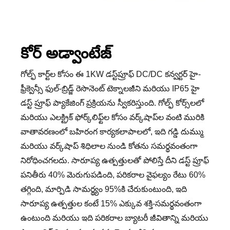
కోర్ అడ్వాంటేజ్
గోల్ఫ్ కార్ట్‌ల కోసం ఈ 1KW డస్ట్‌ప్రూఫ్ DC/DC కన్వర్టర్ హై-
ఫ్రీక్వెన్సీ ఫుల్-బ్రిడ్జ్ రెసొనెంట్ టెక్నాలజీని మరియు IP65 హై
డస్ట్ ప్రూఫ్ ప్యాకేజింగ్ ప్రక్రియను స్వీకరిస్తుంది. గోల్ఫ్ కోర్స్‌లలో
మరియు ఎలక్ట్రిక్ ఫోర్క్‌లిఫ్ట్‌ల కోసం వర్క్‌షాప్‌ల వంటి మురికి
వాతావరణంలో బహిరంగ కార్యకలాపాలలో, ఇది గడ్డి దుమ్ము
మరియు వర్క్‌షాప్ శిధిలాల నుండి కోతను సమర్థవంతంగా
నిరోధించగలదు. సారూప్య ఉత్పత్తులతో పోలిస్తే దీని డస్ట్ ప్రూఫ్
పనితీరు 40% మెరుగుపడింది, పరికరాల వైఫల్యం రేటు 60%
తగ్గింది, మార్పిడి సామర్థ్యం 95%కి చేరుకుంటుంది, ఇది
సారూప్య ఉత్పత్తుల కంటే 15% ఎక్కువ శక్తి-సమర్థవంతంగా
ఉంటుంది మరియు ఇది పరికరాల బ్యాటరీ జీవితాన్ని మరియు