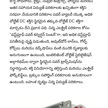
బోర్డ్ సాధనాలు, లైట్లు, సెంట్రల్ కంట్రోల్స్, హార్న్‌లు మరియు
ఇతర సహాయక విద్యుత్ పరికరాలకు ఖచ్చితంగా శక్తిని
సరఫరా చేయడానికి పరికరాల పవర్ బ్యాటరీ యొక్క అధిక-
వోల్టేజ్ DC శక్తిని స్థిరమైన తక్కువ-వోల్టేజ్ DC శక్తిగా
మార్చడం దీని ప్రధాన విధి. చిన్న ఎలక్ట్రిక్ పరికరాల కోసం
"డస్ట్‌ప్రూఫ్ పవర్ కన్వర్షన్ సెంటర్"గా, ఇది అధిక డస్ట్‌ప్రూఫ్
పనితీరుపై దృష్టి పెడుతుంది, అవుట్‌డోర్ లాన్‌లు, గోల్ఫ్
కోర్స్‌లు మరియు వర్క్‌షాప్‌లు వంటి మురికి దృశ్యాలకు
అనుగుణంగా ఉంటుంది, ఇంటెలిజెంట్ వోల్టేజ్ స్టెబిలైజేషన్
అల్గారిథమ్‌ల ద్వారా స్థిరమైన పవర్ ట్రాన్స్‌మిషన్‌ను
నిర్ధారిస్తుంది, శక్తి వినియోగాన్ని తగ్గిస్తుంది మరియు ఎలక్ట్రిక్
ఫోర్క్‌లిఫ్ట్‌లు, ట్రక్కుల సపోర్టింగ్ పరికరాలకు అనుకూలంగా
ఉంటుంది. బహుళ దృశ్యం చిన్న విద్యుత్ పరికరాలు.