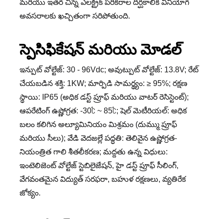
మరియు ఇతర చిన్న ఎలక్ట్రిక్ పరికరాల దీర్ఘకాలిక వినియోగ
అవసరాలకు ఖచ్చితంగా సరిపోతుంది.
స్పెసిఫికేషన్ మరియు మోడల్
ఇన్పుట్ వోల్టేజ్: 30 - 96Vdc; అవుట్పుట్ వోల్టేజ్: 13.8V; రేట్
చేయబడిన శక్తి: 1KW; మార్పిడి సామర్థ్యం: ≥ 95%; రక్షణ
స్థాయి: IP65 (అధిక డస్ట్ ప్రూఫ్ మరియు వాటర్ రెసిస్టెంట్);
ఆపరేటింగ్ ఉష్ణోగ్రత: -30℃ ~ 85℃; షెల్ మెటీరియల్: అధిక
బలం కలిగిన అల్యూమినియం మిశ్రమం (దుమ్ము ప్రూఫ్
మరియు సీలు); వేడి వెదజల్లే పద్ధతి: తెలివైన ఉష్ణోగ్రత-
నియంత్రిత గాలి శీతలీకరణ; మద్దతు ఉన్న విధులు:
ఇంటెలిజెంట్ వోల్టేజ్ స్టెబిలైజేషన్, హై డస్ట్ ప్రూఫ్ సీలింగ్,
వేగవంతమైన విద్యుత్ సరఫరా, బహుళ రక్షణలు, వ్యతిరేక
జోక్యం.