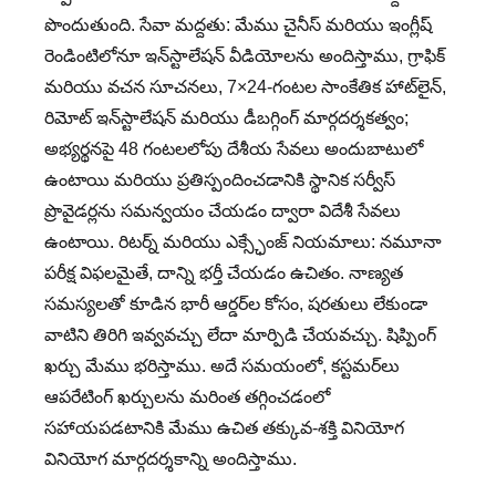
పొందుతుంది. సేవా మద్దతు: మేము చైనీస్ మరియు ఇంగ్లీష్
రెండింటిలోనూ ఇన్‌స్టాలేషన్ వీడియోలను అందిస్తాము, గ్రాఫిక్
మరియు వచన సూచనలు, 7×24-గంటల సాంకేతిక హాట్‌లైన్,
రిమోట్ ఇన్‌స్టాలేషన్ మరియు డీబగ్గింగ్ మార్గదర్శకత్వం;
అభ్యర్థనపై 48 గంటలలోపు దేశీయ సేవలు అందుబాటులో
ఉంటాయి మరియు ప్రతిస్పందించడానికి స్థానిక సర్వీస్
ప్రొవైడర్లను సమన్వయం చేయడం ద్వారా విదేశీ సేవలు
ఉంటాయి. రిటర్న్ మరియు ఎక్స్ఛేంజ్ నియమాలు: నమూనా
పరీక్ష విఫలమైతే, దాన్ని భర్తీ చేయడం ఉచితం. నాణ్యత
సమస్యలతో కూడిన భారీ ఆర్డర్‌ల కోసం, షరతులు లేకుండా
వాటిని తిరిగి ఇవ్వవచ్చు లేదా మార్పిడి చేయవచ్చు. షిప్పింగ్
ఖర్చు మేము భరిస్తాము. అదే సమయంలో, కస్టమర్‌లు
ఆపరేటింగ్ ఖర్చులను మరింత తగ్గించడంలో
సహాయపడటానికి మేము ఉచిత తక్కువ-శక్తి వినియోగ
వినియోగ మార్గదర్శకాన్ని అందిస్తాము.