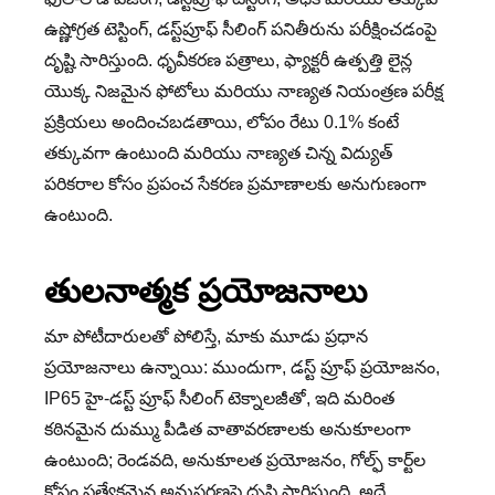
ఉష్ణోగ్రత టెస్టింగ్, డస్ట్‌ప్రూఫ్ సీలింగ్ పనితీరును పరీక్షించడంపై
దృష్టి సారిస్తుంది. ధృవీకరణ పత్రాలు, ఫ్యాక్టరీ ఉత్పత్తి లైన్ల
యొక్క నిజమైన ఫోటోలు మరియు నాణ్యత నియంత్రణ పరీక్ష
ప్రక్రియలు అందించబడతాయి, లోపం రేటు 0.1% కంటే
తక్కువగా ఉంటుంది మరియు నాణ్యత చిన్న విద్యుత్
పరికరాల కోసం ప్రపంచ సేకరణ ప్రమాణాలకు అనుగుణంగా
ఉంటుంది.
తులనాత్మక ప్రయోజనాలు
మా పోటీదారులతో పోలిస్తే, మాకు మూడు ప్రధాన
ప్రయోజనాలు ఉన్నాయి: ముందుగా, డస్ట్ ప్రూఫ్ ప్రయోజనం,
IP65 హై-డస్ట్ ప్రూఫ్ సీలింగ్ టెక్నాలజీతో, ఇది మరింత
కఠినమైన దుమ్ము పీడిత వాతావరణాలకు అనుకూలంగా
ఉంటుంది; రెండవది, అనుకూలత ప్రయోజనం, గోల్ఫ్ కార్ట్‌ల
కోసం ప్రత్యేకమైన అనుసరణపై దృష్టి సారిస్తుంది, అదే