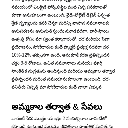
సమయంలో ఎలక్ట్రిక్ ఫోర్క్‌లిఫ్ట్‌ల వంటి చిన్న పరికరాలతో
కూడా అనుకూలంగా ఉంటుంది. వైడ్-వోల్టేజ్ డిజైన్ విస్తృత
శ్రేణి దృశ్యాలను కవర్ చేస్తూ మరిన్ని వాహన నమూనాలకు
అనుసరణను అనుమతిస్తుంది; మూడవదిగా, భారీ-స్థాయి
ఉత్పత్తి కోసం మా స్వంత కర్మాగారంతో, ధర మరియు సేవా
ప్రయోజనం, పోటీదారుల కంటే ఫ్యాక్టరీ ప్రత్యక్ష సరఫరా ధర
10%-12% తక్కువగా ఉంది, అనుకూలీకరణ ప్రతిస్పందన
చక్రం 3-5 రోజులు, ఉచిత నమూనాలు మరియు పూర్తి
సాంకేతిక మద్దతును అందిస్తుంది మరియు అమ్మకాల తర్వాత
ప్రతిస్పందన మరింత సమయానుకూలంగా ఉంటుంది, ధర-
పనితీరు నిష్పత్తి మా పోటీదారుల కంటే చాలా ఎక్కువ.
అమ్మకాల తర్వాత & సేవలు
వారంటీ సేవ: మొత్తం యంత్రం 2 సంవత్సరాల వారంటీతో
కప్పబడి ఉంటుంది మరియు జీవితకాల సాంకేతిక మద్దతును