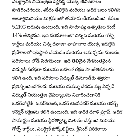
ఎలక్ట్రానిక్ నియంత్రణ వ్యవస్థ యొక్క జీవితకాలం
పొడిగించగలదు. శరీరం తేలికైన మరియు అధిక బలం కలిగిన
అల్యూమినియం మిశ్రమంతో తయారు చేయబడింది, కేవలం
5.2KG బరువు ఉంటుంది, ఇది సారూప్య ఉత్పత్తుల కంటే
14% తేలికైనది. ఇది పరిమాణంలో చిన్నది మరియు గోల్ఫ్
కార్ట్‌లు మరియు చిన్న రవాణా వాహనాల యొక్క ఇరుకైన
ప్రదేశాలలో ఇన్‌స్టాల్ చేయడం మరియు అమర్చడం సులభం,
పరికరాలు లోడ్ పెరగకుండా. ఇది తెలివైన వేగవంతమైన
విద్యుత్ సరఫరా మరియు బహుళ రక్షణ సాంకేతికతలను
కలిగి ఉంది, ఇది పరికరాల విద్యుత్ డిమాండ్‌కు త్వరగా
ప్రతిస్పందించగలదు మరియు దుమ్ము చేరడం వల్ల ఏర్పడే
విద్యుత్ నియంత్రణ వైఫల్యాలను నివారించడానికి
ఓవర్‌వోల్టేజ్, ఓవర్‌కరెంట్, ఓవర్ టెంపరేచర్ మరియు రివర్స్
కనెక్షన్ రక్షణను కలిగి ఉంటుంది. ఇది అధిక ధూళి ప్రూఫ్, అధిక
సామర్థ్యం మరియు స్థిరత్వాన్ని మిళితం చేస్తుంది మరియు
గోల్ఫ్ కార్ట్‌లు, ఎలక్ట్రిక్ ఫోర్క్‌లిఫ్ట్‌లు, క్లీనింగ్ పరికరాలు