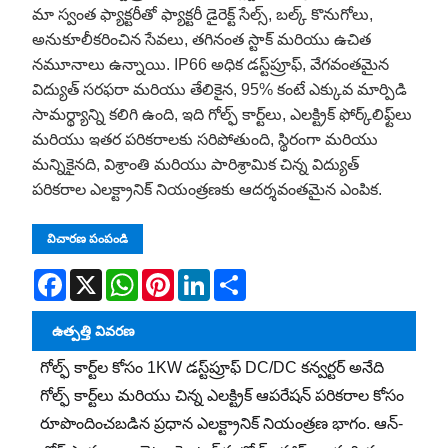
మా స్వంత ఫ్యాక్టరీతో ఫ్యాక్టరీ డైరెక్ట్ సేల్స్, బల్క్ కొనుగోలు,
అనుకూలీకరించిన సేవలు, తగినంత స్టాక్ మరియు ఉచిత
నమూనాలు ఉన్నాయి. IP66 అధిక డస్ట్‌ప్రూఫ్, వేగవంతమైన
విద్యుత్ సరఫరా మరియు తేలికైన, 95% కంటే ఎక్కువ మార్పిడి
సామర్థ్యాన్ని కలిగి ఉంది, ఇది గోల్ఫ్ కార్ట్‌లు, ఎలక్ట్రిక్ ఫోర్క్‌లిఫ్ట్‌లు
మరియు ఇతర పరికరాలకు సరిపోతుంది, స్థిరంగా మరియు
మన్నికైనది, విశ్రాంతి మరియు పారిశ్రామిక చిన్న విద్యుత్
పరికరాల ఎలక్ట్రానిక్ నియంత్రణకు ఆదర్శవంతమైన ఎంపిక.
విచారణ పంపండి
Facebook
X
WhatsApp
Pinterest
LinkedIn
Share
ఉత్పత్తి వివరణ
గోల్ఫ్ కార్ట్‌ల కోసం 1KW డస్ట్‌ప్రూఫ్ DC/DC కన్వర్టర్ అనేది
గోల్ఫ్ కార్ట్‌లు మరియు చిన్న ఎలక్ట్రిక్ ఆపరేషన్ పరికరాల కోసం
రూపొందించబడిన ప్రధాన ఎలక్ట్రానిక్ నియంత్రణ భాగం. ఆన్-