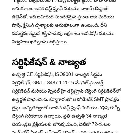
【క్లీనింగ్ ఎక్విప్‌మెంట్】: చిన్న ఎలక్ట్రిక్ క్లీనింగ్ వాహనాలకు
అనుకూలం. అధిక డస్ట్ ప్రూఫ్ మరియు వాటర్ రెసిస్టెంట్
డిజైన్‌తో, ఇది బహిరంగ సుందరమైన ప్రాంతాలకు మరియు
పార్క్ క్లీనింగ్ దృశ్యాలకు అనుకూలంగా ఉంటుంది. దీని
సమర్థవంతమైన శక్తి-పొదుపు లక్షణాలు ఆపరేషన్ మరియు
నిర్వహణ ఖర్చులను తగ్గిస్తాయి.
సర్టిఫికేషన్ & నాణ్యత
ఉత్పత్తి CE సర్టిఫికేషన్, ISO9001 నాణ్యత సిస్టమ్
సర్టిఫికేషన్, GB/T 18487.1-2015 నేషనల్ స్టాండర్డ్
సర్టిఫికేషన్ మరియు స్పెషల్ హై డస్ట్‌ప్రూఫ్ టెస్టింగ్ సర్టిఫికేషన్‌లో
ఉత్తీర్ణత సాధించింది. కర్మాగారంలో ఆటోమేటిక్ SMT ప్రొడక్షన్
లైన్లు, ఖచ్చితత్వంతో కూడిన డస్ట్ ప్రూఫ్ మరియు ఎఫిషియెన్సీ
టెస్టింగ్ పరికరాలు ఉన్నాయి. ప్రతి ఉత్పత్తి 34 నాణ్యత
నియంత్రణ ప్రక్రియలకు లోనవుతుంది, వీటిలో 72-గంటల
ఫుల్-లోడ్ ఏజింగ్, డస్ట్‌ప్రూఫ్ టెస్టింగ్, అధిక మరియు తక్కువ