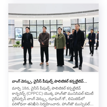
వాంగ్ వెన్క్సు, చైనీస్ పీపుల్స్ పొలిటికల్ కన్సల్టేటివ్
కాన్ఫరెన్స్ (CPPCC) యొక్క హాంగ్‌జౌ మునిసిపల్ కమిటీ
మార్చి 18న, చైనీస్ పీపుల్స్ పొలిటికల్ కన్సల్టేటివ్
ఛైర్మన్, జాఫెంగ్ కో., లిమిటెడ్‌ను పరిశోధించారు.
కాన్ఫరెన్స్ (CPPCC) యొక్క హాంగ్‌జౌ మునిసిపల్ కమిటీ
చైర్‌పర్సన్ వాంగ్ వెన్క్సు, ఝాఫెంగ్ కో., లిమిటెడ్‌లో
పరిశోధనా తనిఖీని నిర్వహించారు. హాంగ్‌జౌ మున్సిపల్