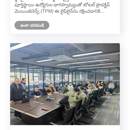
పూర్తిస్థాయి ఉద్యోగుల భాగస్వామ్యంతో టోటల్ ప్రొడక్టివ్
మెయింటెనెన్స్ (TPM) ఈ లైఫ్‌లైన్‌ను రక్షించడానికి
ఖచ్చితంగా ప్రధాన సాధనం.
ఇంకా చదవండి