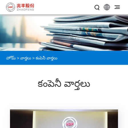
హోమ్
>
వార్తలు
> కంపెనీ వార్తలు
కంపెనీ వార్తలు