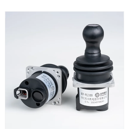
పరికరాలకు అనుకూలంగా ఉంటాయి మరియు
CE/UL/RoHS మరియు గ్లోబల్ ఎగుమతి కేసులను కలిగి
ఉంటాయి, ఇది పారిశ్రామిక తేమ మరియు జిడ్డుగల
వాతావరణానికి మొదటి ఎంపిక.