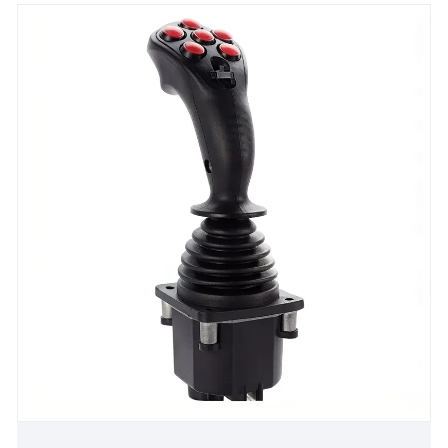
ఇంజనీరింగ్ యంత్రాలు మరియు పారిశ్రామిక వాహనాల
ఎలక్ట్రానిక్ నియంత్రణ మార్కెట్‌ను వేగంగా విస్తరిస్తోంది.