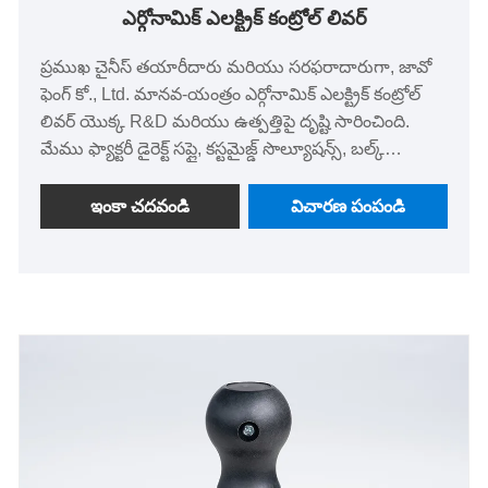
ఎర్గోనామిక్ ఎలక్ట్రిక్ కంట్రోల్ లివర్
ప్రముఖ చైనీస్ తయారీదారు మరియు సరఫరాదారుగా, జావో
ఫెంగ్ కో., Ltd. మానవ-యంత్రం ఎర్గోనామిక్ ఎలక్ట్రిక్ కంట్రోల్
లివర్ యొక్క R&D మరియు ఉత్పత్తిపై దృష్టి సారించింది.
మేము ఫ్యాక్టరీ డైరెక్ట్ సప్లై, కస్టమైజ్డ్ సొల్యూషన్స్, బల్క్
కొనుగోలు డిస్కౌంట్‌లు, ఉచిత శాంపిల్స్ మరియు స్పాట్ సప్లైని
అందిస్తాము. ఉత్పత్తి ISO 9241-410 CE మరియు FDA
ఇంకా చదవండి
విచారణ పంపండి
ప్రమాణాలకు అనుగుణంగా ఉంటుంది మరియు ఖచ్చితమైన
నియంత్రణ, సమర్థతా రూపకల్పన మరియు IP67 రక్షణ వంటి
దాని ప్రధాన ప్రయోజనాలతో, మేము కస్టమర్‌లు కార్యాచరణ
సామర్థ్యాన్ని 0% కంటే ఎక్కువ మెరుగుపరచడంలో సహాయం
చేస్తాము. మేము మీ కోసం విశ్వసనీయమైన ప్రపంచ పారిశ్రామిక
నియంత్రణ పరిష్కార భాగస్వామి.