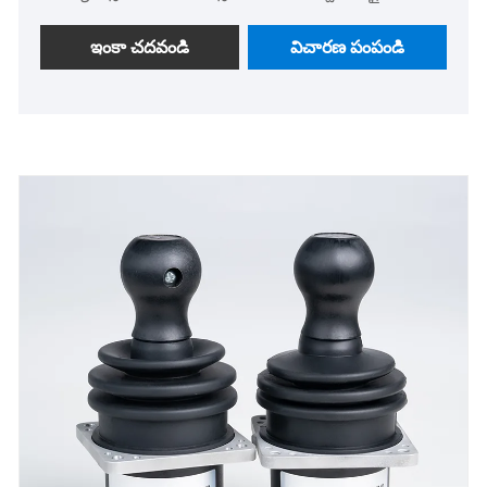
అందిస్తాము. ఈ ఉత్పత్తి ఫోర్క్‌లిఫ్ట్‌లు, స్టాకర్‌లు, ఇంజనీరింగ్
మెషినరీ మరియు వ్యవసాయ యంత్రాలలో విస్తృతమైన
ఇంకా చదవండి
విచారణ పంపండి
అప్లికేషన్‌లతో అధిక దుస్తులు నిరోధకత, ఖచ్చితమైన
నియంత్రణ మరియు సుదీర్ఘ సేవా జీవితాన్ని కలిగి ఉంటుంది.
విశ్వసనీయమైన నాణ్యత మరియు పోటీ ధరలు మీ కొనుగోలు
అవసరాలను తీరుస్తాయి.