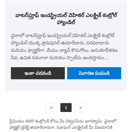
వాటర్‌ప్రూఫ్ ఇండస్ట్రియల్ వెహికల్ ఎలక్ట్రిక్ కంట్రోల్
హ్యాండిల్
చైనాలో వాటర్‌ప్రూఫ్ ఇండస్ట్రియల్ వెహికల్ ఎలక్ట్రిక్ కంట్రోల్
హ్యాండిల్ యొక్క ప్రొఫెషనల్ తయారీదారు, సరఫరాదారు
మరియు ఫ్యాక్టరీగా, మేము బ్యాచ్ కొనుగోలు, అనుకూలీకరణ
సేవ, ఉచిత నమూనా మరియు స్పాట్‌ను అందిస్తాము
మరియు ఫ్యాక్టరీ ధర మరింత ప్రయోజనకరంగా ఉంటుంది.
ఉత్పత్తులు IP67 డస్ట్‌ప్రూఫ్ మరియు వాటర్‌ప్రూఫ్, 1-మీటర్
ఇంకా చదవండి
విచారణ పంపండి
సబ్‌మెర్షన్ ప్రొటెక్షన్, కచ్చితమైన నియంత్రణ మరియు 1
మిలియన్ సైకిల్, ఫోర్క్‌లిఫ్ట్, కత్తెర లిఫ్ట్, క్లీనింగ్ వెహికల్,
ఎయిర్‌పోర్ట్ షటిల్ బస్సు, ఏరియల్ వర్క్ ప్లాట్‌ఫాం, ఎలక్ట్రిక్
కార్గో హ్యాండ్లింగ్ వెహికల్ మరియు ఇతర పరికరాలకు
<
1
>
అనుకూలంగా ఉంటాయి మరియు CE/UL/Ro సర్టిఫికేషన్
మరియు ఎగుమతి కేసులను కలిగి ఉంటాయి.
ప్రీమియం AWP కంట్రోలర్ కోసం మీ విశ్వసనీయ భాగస్వామి. చైనాలో
ఫ్యాక్టరీ-డైరెక్ట్ తయారీదారుగా, ఝాఫెంగ్ ఎలక్ట్రిసిటీ మీ విజయానికి