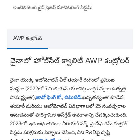
ఇంటెలిజెంట్ టైర్ ప్రెజర్ మానిటరింగ్ సిస్టమ్
AWP కంట్రోలర్
చైనాలో హోల్‌సేల్ క్వాలిటీ AWP కంట్రోలర్
చైనా యొక్క ఆటోమోటివ్ వీల్ తయారీ రంగంలో ప్రముఖ
సంస్థగా (2022లో 5 మిలియన్ యూనిట్ల వార్షిక చక్రాల ఉత్పత్తి
సామర్థ్యంతో),
జావో ఫెంగ్ కో., లిమిటెడ్.
ఖచ్చితత్వంతో కూడిన
తయారీ మరియు ఆటోమోటివ్ విడిభాగాలలో 25 సంవత్సరాల
అనుభవంతో పారిశ్రామిక అప్‌గ్రేడ్ అవకాశాన్ని చేజిక్కించుకుంది.
2023లో, ఇది అధికారికంగా ఏరియల్ వర్క్ ప్లాట్‌ఫారమ్ కంట్రోల్
సిస్టమ్ పరిశ్రమను ఏర్పాటు చేసింది, దీని R&Dపై దృష్టి