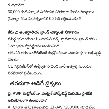
కంట్రోలర్‌లు
30,000 కంటే ఎక్కువ సహాయక పరికరాలు సేకరించబడ్డాయి
వైఫల్యం రేటు సంవత్సరానికి 0.3%కి తగ్గించబడింది
కేసు 2: అంతర్జాతీయ బ్రాండ్ టెక్నాలజీ సహకారం
ప్రసిద్ధ యూరోపియన్ ఏరియల్ వర్క్ ప్లాట్‌ఫారమ్ బ్రాండ్ కోసం
నియంత్రణ వ్యవస్థలను అందించింది
తదుపరి తరం ఇంటెలిజెంట్ కంట్రోలర్‌లను సంయుక్తంగా అభివృద్ధి
చేశారు
CE సర్టిఫికేషన్‌లో ఉత్తీర్ణత సాధించి భారీ ఉత్పత్తి మరియు
సరఫరాలో ప్రవేశించింది.
తరచుగా అడిగే ప్రశ్నలు
ప్ర: AWP కంట్రోలర్ నా ఎలక్ట్రిక్ ఫోర్క్‌లిఫ్ట్ మరియు స్టాకర్‌కి
అనుకూలంగా ఉంటుందా?
A: పూర్తిగా అనుకూలమైనది! ZF-AWP200/300 మోడల్‌లు