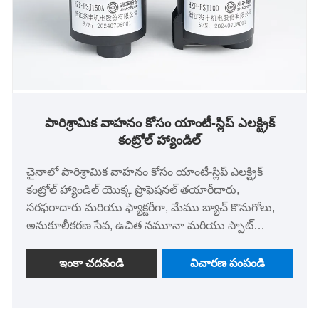
పారిశ్రామిక వాహనం కోసం యాంటీ-స్లిప్ ఎలక్ట్రిక్
కంట్రోల్ హ్యాండిల్
చైనాలో పారిశ్రామిక వాహనం కోసం యాంటీ-స్లిప్ ఎలక్ట్రిక్
కంట్రోల్ హ్యాండిల్ యొక్క ప్రొఫెషనల్ తయారీదారు,
సరఫరాదారు మరియు ఫ్యాక్టరీగా, మేము బ్యాచ్ కొనుగోలు,
అనుకూలీకరణ సేవ, ఉచిత నమూనా మరియు స్పాట్
సరఫరాను అందిస్తాము మరియు ఫ్యాక్టరీ ధర మరింత
ప్రయోజనకరంగా ఉంటుంది. ఉత్పత్తులు యాంటీ-స్కిడ్ రబ్బర్
ఇంకా చదవండి
విచారణ పంపండి
హ్యాండిల్, IP65 డస్ట్ మరియు వాటర్ రెసిస్టెన్స్, ఖచ్చితమైన
నియంత్రణ మరియు 00,000 సైకిల్ లైఫ్, ఫోర్క్‌లిఫ్ట్, కత్తెర లిఫ్ట్,
ఏరియల్ వర్క్ ప్లాట్‌ఫారమ్, క్లీనింగ్ వెహికల్ మరియు ఇతర