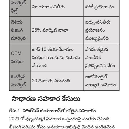
మార్కెట్
విజయాల పనితీరు
పోటీ ప్రయోజనం
ఫీల్డ్
దేశీయ
ఖర్చు-పనితీరు
లీజింగ్
25% మార్కెట్ వాటా
ప్రయోజనం
మార్కెట్
ముఖ్యమైనది
టాప్ 10 తయారీదారుల
వేగవంతమైన
OEM
సరఫరా గొలుసును నమోదు
సాంకేతిక
సరఫరా
చేయండి
ప్రతిస్పందన వేగం
ఓవర్సీస్
ఆటోమొబైల్
20 దేశాలకు ఎగుమతి
మార్కెట్
నాణ్యత ఆమోదం
సాధారణ సహకార కేసులు
కేసు 1: హాంగ్‌సిన్ జియాంగాన్‌తో లోతైన సహకారం
2021లో వ్యూహాత్మక సహకార ఒప్పందంపై సంతకం చేసింది
లీజింగ్ పరిశ్రమ కోసం అనుకూల-అభివృద్ధి చెందిన అంకితమైన