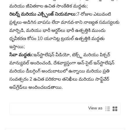
మరియు జీవితకాల ఉచిత సాంకేతిక మద్దతు;
రిటర్న్ మరియు ఎక్స్ఛేంజ్ నియమాలు:
7-రోజుల ఎటువంటి
ప్రశ్నలు-అడిగిన వాపసు లేదా మానవ-కాని నాణ్యత సమస్యలకు
మార్పిడి, మరియు భారీ ఆర్డర్‌లు భారీ ఉత్పత్తికి ముందు
ధృవీకరణ కోసం 10 యూనిట్ల ట్రయల్ ఉత్పత్తికి మద్దతు
ఇస్తాయి;
సేవా మద్దతు:
ఇన్‌స్టాలేషన్ వీడియో, టెక్స్ట్ మరియు పిక్చర్
మాన్యువల్ అందించండి, దేశవ్యాప్తంగా ఆన్-సైట్ ఇన్‌స్టాలేషన్
మరియు డీబగ్గింగ్ అందుబాటులో ఉన్నాయి మరియు ప్రతి
సంవత్సరం 2 ఉచిత పరికరాల తనిఖీలు మరియు సాఫ్ట్‌వేర్
అప్‌గ్రేడ్‌లు అందించబడతాయి.
View as