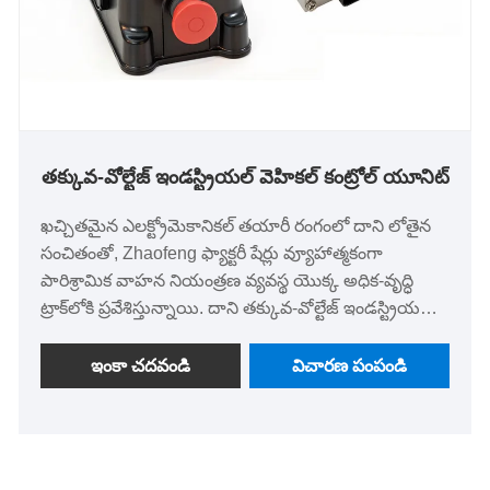
తక్కువ-వోల్టేజ్ ఇండస్ట్రియల్ వెహికల్ కంట్రోల్ యూనిట్
ఖచ్చితమైన ఎలక్ట్రోమెకానికల్ తయారీ రంగంలో దాని లోతైన
సంచితంతో, Zhaofeng ఫ్యాక్టరీ షేర్లు వ్యూహాత్మకంగా
పారిశ్రామిక వాహన నియంత్రణ వ్యవస్థ యొక్క అధిక-వృద్ధి
ట్రాక్‌లోకి ప్రవేశిస్తున్నాయి. దాని తక్కువ-వోల్టేజ్ ఇండస్ట్రియల్
వెహికల్ కంట్రోల్ యూనిట్ వ్యాపారం అనేది సంస్థ యొక్క
పరివర్తనలో కీలకమైన లింక్ మరియు ప్రధాన "కాంపోనెంట్"
ఇంకా చదవండి
విచారణ పంపండి
సప్లయర్ నుండి "సిస్టమ్" ప్రొవైడర్‌గా అప్‌గ్రేడ్ అవుతుంది, ఇది
మొత్తం వాహనం యొక్క "మెదడు"గా ప్రధాన స్థానం, శక్తి,
భద్రత, కమ్యూనికేషన్ మరియు శక్తి నిర్వహణకు బాధ్యత
వహిస్తుంది. ఇది ప్రస్తుతం చిన్న బ్యాచ్ దశలో ఉంది మరియు