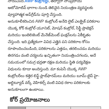
సారించింది.
AWP కంట్రోలర్లు
, తద్వారా సాంప్రదాయ
ఆటోమోటివ్ భాగాల నుండి తెలివైన నియంత్రణ వ్యవస్థలకు
వ్యూహాత్మక అప్‌గ్రేడ్‌ను పూర్తి చేస్తుంది.
అనుకూలీకరించిన AWP కంట్రోలర్ అనేది లైట్ ఎలక్ట్రిక్ పరికరాల
యొక్క కోర్ కంట్రోల్ యూనిట్, మోషన్ కంట్రోల్, సేఫ్టీ ప్రొటెక్షన్
మరియు ఇంటెలిజెంట్ మేనేజ్‌మెంట్ ఫంక్షన్‌లను ఏకీకృతం
చేస్తుంది. ఇది ప్రత్యేకంగా వివిధ ఎత్తైన పని పరికరాల కోసం
రూపొందించబడింది, పరికరాలను ఎత్తడం, తరలించడం మరియు
తిరగడం వంటి చర్యలను ఖచ్చితంగా నియంత్రించగలదు, అదే
సమయంలో సమగ్ర భద్రతా రక్షణ మరియు స్థితి పర్యవేక్షణ
విధులను కూడా అందిస్తుంది. మా కంపెనీ యొక్క AWP
కంట్రోలర్‌లు కత్తెర లిఫ్ట్ ప్లాట్‌ఫారమ్‌లు మరియు బూమ్-టైప్ హై-
అల్టిట్యూడ్ వర్క్ వెహికల్స్ వంటి వివిధ రకాల పరికరాలకు
అనుకూలంగా ఉంటాయి.
కోర్ ప్రయోజనాలు