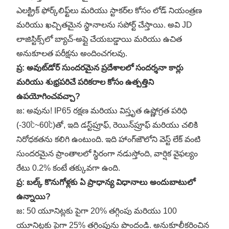
ఎలక్ట్రిక్ ఫోర్క్‌లిఫ్ట్‌లు మరియు స్టాకర్‌ల కోసం లోడ్ నియంత్రణ
మరియు ఖచ్చితమైన స్థానాలను సపోర్ట్ చేస్తాయి. అవి JD
లాజిస్టిక్స్‌లో బ్యాచ్-అప్లై చేయబడ్డాయి మరియు ఉచిత
అనుకూలత పరీక్షను అందించగలవు.
ప్ర: అవుట్‌డోర్ సుందరమైన ప్రదేశాలలో సందర్శనా కార్లు
మరియు శుభ్రపరిచే పరికరాల కోసం ఉత్పత్తిని
ఉపయోగించవచ్చా?
జ: అవును! IP65 రక్షణ మరియు విస్తృత ఉష్ణోగ్రత పరిధి
(-30℃~60℃)తో, ఇది డస్ట్‌ప్రూఫ్, రెయిన్‌ప్రూఫ్ మరియు చలికి
నిరోధకతను కలిగి ఉంటుంది. ఇది హాంగ్‌జౌలోని వెస్ట్ లేక్ వంటి
సుందరమైన ప్రాంతాలలో స్థిరంగా నడుస్తోంది, వార్షిక వైఫల్యం
రేటు 0.2% కంటే తక్కువగా ఉంది.
ప్ర: బల్క్ కొనుగోళ్లకు ఏ ప్రాధాన్య విధానాలు అందుబాటులో
ఉన్నాయి?
జ: 50 యూనిట్లకు పైగా 20% తగ్గింపు మరియు 100
యూనిట్లకు పైగా 25% తగ్గింపును పొందండి. అనుకూలీకరించిన