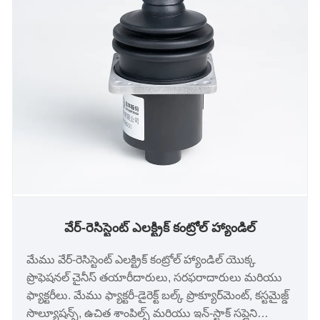
వేర్-రెసిస్టెంట్ ఎలక్ట్రిక్ కంట్రోల్ హ్యాండిల్
మేము వేర్-రెసిస్టెంట్ ఎలక్ట్రిక్ కంట్రోల్ హ్యాండిల్ యొక్క
ప్రొఫెషనల్ చైనీస్ తయారీదారులు, సరఫరాదారులు మరియు
ఫ్యాక్టరీలు. మేము ఫ్యాక్టరీ-డైరెక్ట్ బల్క్ ప్రొక్యూర్‌మెంట్, కస్టమైజ్డ్
సొల్యూషన్స్, ఉచిత శాంపిల్స్ మరియు ఇన్-స్టాక్ సప్లైని