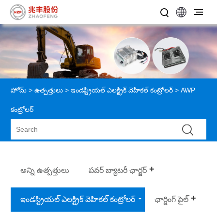
హోమ్
>
ఉత్పత్తులు
>
ఇండస్ట్రియల్ ఎలక్ట్రిక్ వెహికల్ కంట్రోలర్
> AWP
కంట్రోలర్
అన్ని ఉత్పత్తులు
పవర్ బ్యాటరీ ఛార్జర్
ఇండస్ట్రియల్ ఎలక్ట్రిక్ వెహికల్ కంట్రోలర్
ఛార్జింగ్ పైల్