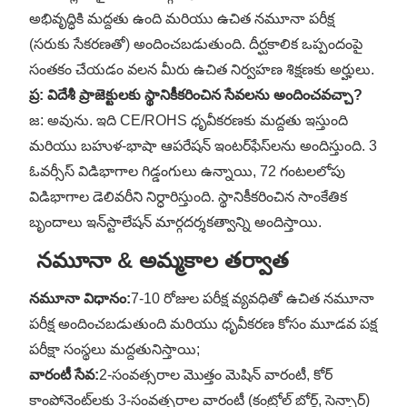
అభివృద్ధికి మద్దతు ఉంది మరియు ఉచిత నమూనా పరీక్ష
(సరుకు సేకరణతో) అందించబడుతుంది. దీర్ఘకాలిక ఒప్పందంపై
సంతకం చేయడం వలన మీరు ఉచిత నిర్వహణ శిక్షణకు అర్హులు.
ప్ర: విదేశీ ప్రాజెక్టులకు స్థానికీకరించిన సేవలను అందించవచ్చా?
జ: అవును. ఇది CE/ROHS ధృవీకరణకు మద్దతు ఇస్తుంది
మరియు బహుళ-భాషా ఆపరేషన్ ఇంటర్‌ఫేస్‌లను అందిస్తుంది. 3
ఓవర్సీస్ విడిభాగాల గిడ్డంగులు ఉన్నాయి, 72 గంటలలోపు
విడిభాగాల డెలివరీని నిర్ధారిస్తుంది. స్థానికీకరించిన సాంకేతిక
బృందాలు ఇన్‌స్టాలేషన్ మార్గదర్శకత్వాన్ని అందిస్తాయి.
నమూనా & అమ్మకాల తర్వాత
నమూనా విధానం:
7-10 రోజుల పరీక్ష వ్యవధితో ఉచిత నమూనా
పరీక్ష అందించబడుతుంది మరియు ధృవీకరణ కోసం మూడవ పక్ష
పరీక్షా సంస్థలు మద్దతునిస్తాయి;
వారంటీ సేవ:
2-సంవత్సరాల మొత్తం మెషిన్ వారంటీ, కోర్
కాంపోనెంట్‌లకు 3-సంవత్సరాల వారంటీ (కంట్రోల్ బోర్డ్, సెన్సార్)