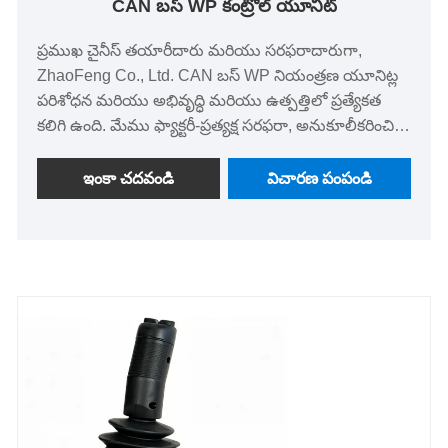
CAN బస్ WP కంట్రోల్ యూనిట్
ప్రముఖ చైనీస్ తయారీదారు మరియు సరఫరాదారుగా,
ZhaoFeng Co., Ltd. CAN బస్ WP నియంత్రణ యూనిట్ల
పరిశోధన మరియు అభివృద్ధి మరియు ఉత్పత్తిలో ప్రత్యేకత
కలిగి ఉంది. మేము ఫ్యాక్టరీ-ప్రత్యక్ష సరఫరా, అనుకూలీకరించిన
పరిష్కారాలు, భారీ కొనుగోలు తగ్గింపులు, ఉచిత నమూనాలు
మరియు స్టాక్ లభ్యతను అందిస్తాము. మా ఉత్పత్తులు ISO
ఇంకా చదవండి
విచారణ పంపండి
11898, ISO 13849 మరియు CE ప్రమాణాలకు
అనుగుణంగా ఉంటాయి, 30% కంటే ఎక్కువ సామర్థ్య
మెరుగుదలలు, IP67 వాటర్‌ప్రూఫ్ మరియు డస్ట్‌ప్రూఫ్ ప్రొటెక్షన్
మరియు వైఫల్యాల మధ్య సగటు సమయం 6,000 గంటల
కంటే ఎక్కువగా ఉంటాయి，మేము పారిశ్రామిక నియంత్రణ
పరిష్కారాల కోసం మీ విశ్వసనీయ ప్రపంచ భాగస్వామి.