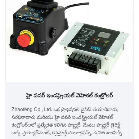
హై పవర్ ఇండస్ట్రియల్ వెహికల్ కంట్రోలర్
Zhaofeng Co., Ltd. ఒక ప్రొఫెషనల్ చైనీస్ తయారీదారు,
సరఫరాదారు మరియు హై పవర్ ఇండస్ట్రియల్ వెహికల్
కంట్రోలర్‌లలో ప్రత్యేకత కలిగిన ఫ్యాక్టరీ. మేము ఫ్యాక్టరీ-డైరెక్ట్
బల్క్ ప్రొక్యూర్‌మెంట్, కస్టమైజ్డ్ సొల్యూషన్స్, ఉచిత శాంపిల్స్