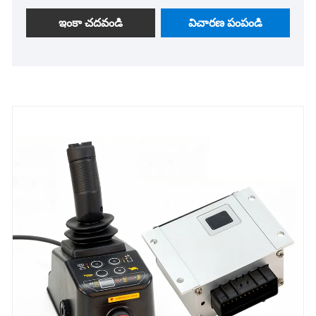
మరియు ఇన్-స్టాక్ సప్లైని అందిస్తాము. మా ఉత్పత్తులు
డస్ట్‌ప్రూఫ్ మరియు వాటర్‌ప్రూఫ్ డిజైన్, ఫాస్ట్ ఛార్జింగ్ మరియు
ఇంకా చదవండి
విచారణ పంపండి
తేలికపాటి ప్రయోజనాలను కలిగి ఉంటాయి మరియు ఎలక్ట్రిక్
మోటార్‌సైకిళ్లు, గోల్ఫ్ కార్ట్‌లు, సందర్శనా వాహనాలు,
ఎయిర్‌పోర్ట్ షటిల్ కార్లు, క్లీనింగ్ మరియు ప్రాపర్టీ సర్వీస్
వాహనాలు మరియు ఇతర రంగాలలో విస్తృతంగా
ఉపయోగించబడుతున్నాయి. విశ్వసనీయమైన నాణ్యత
మరియు పోటీ ధరలతో, పారిశ్రామిక వాహన నియంత్రణ
వ్యవస్థలకు మేము మీ విశ్వసనీయ భాగస్వామి.