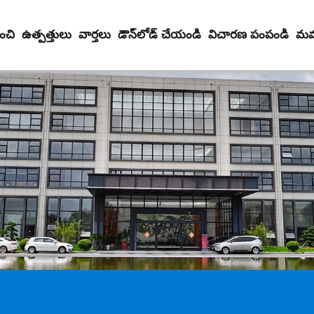
ంచి
ఉత్పత్తులు
వార్తలు
డౌన్‌లోడ్ చేయండి
విచారణ పంపండి
మమ్