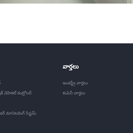
వార్తలు
్
ఇండస్ట్రీ వార్తలు
ిక్ వెహికల్ కంట్రోలర్
కంపెనీ వార్తలు
రెజర్ మానిటరింగ్ సిస్టమ్