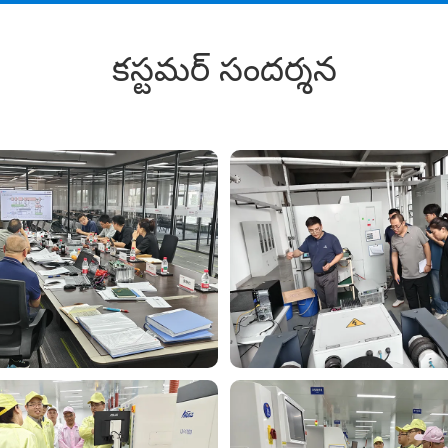
కస్టమర్ సందర్శన