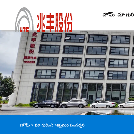
హోమ్
మా గురి
హోమ్
>
మా గురించి
>
కస్టమర్ సందర్శన