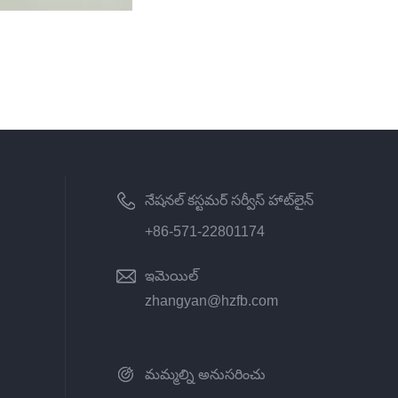
నేషనల్ కస్టమర్ సర్వీస్ హాట్‌లైన్
+86-571-22801174
ఇమెయిల్
zhangyan@hzfb.com
మమ్మల్ని అనుసరించు