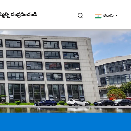
మల్ని సంప్రదించండి
తెలుగు