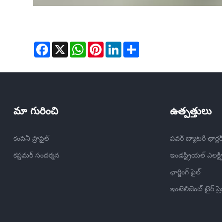
Facebook
X
WhatsApp
Pinterest
LinkedIn
Share
మా గురించి
ఉత్పత్తులు
కంపెనీ ప్రొఫైల్
పవర్ బ్యాటరీ ఛార్జర
కస్టమర్ సందర్శన
ఇండస్ట్రియల్ ఎలక్ట్ర
ఛార్జింగ్ పైల్
ఇంటెలిజెంట్ టైర్ ప్